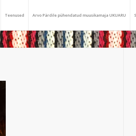
Teenused
Arvo Pärdile pühendatud muusikamaja UKUARU