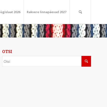
Sügislaat 2026
Rakvere linnapäevad 2027
OTSI