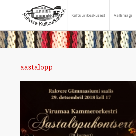
Home
Kultuurikeskusest
Vallimägi
aastalopp