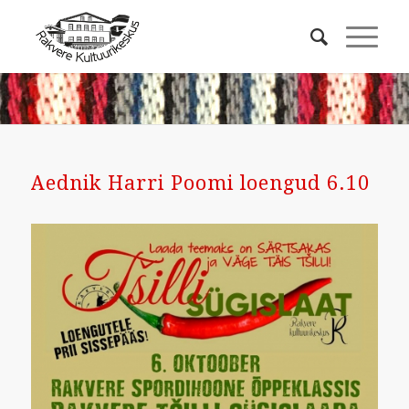
Aednik Harri Poomi loengud 6.10