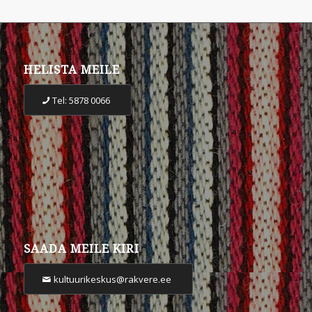
HELISTA MEILE
Tel: 5878 0066
SAADA MEILE KIRI
kultuurikeskus@rakvere.ee