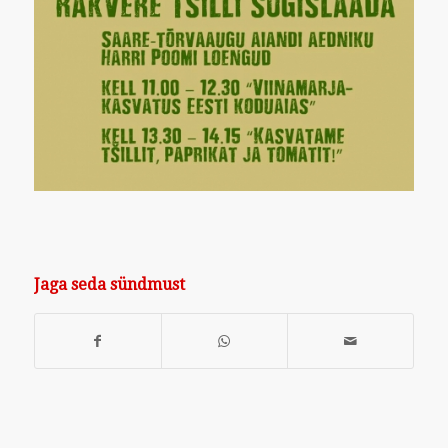
Jaga seda sündmust