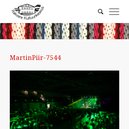
MartinPiir-7544