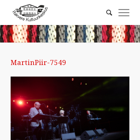
MartinPiir-7549