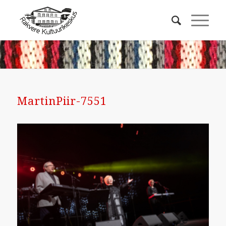
MartinPiir-7551