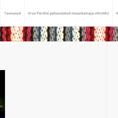
Teenused
Arvo Pärdile pühendatud muusikamaja UKUARU
K