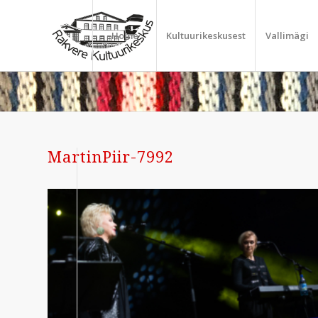
Home
Kultuurikeskusest
Vallimägi
MartinPiir-7992