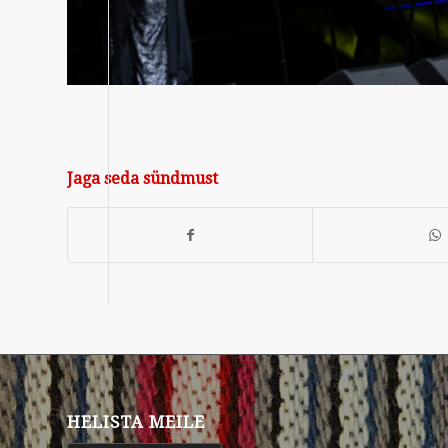
Jaga seda sündmust
HELISTA MEILE