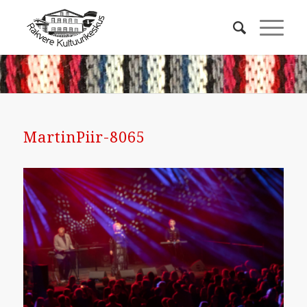
MartinPiir-8065