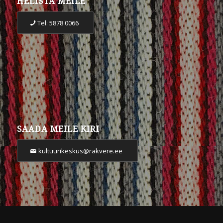
HELISTA MEILE
Tel: 5878 0066
SAADA MEILE KIRI
kultuurikeskus@rakvere.ee