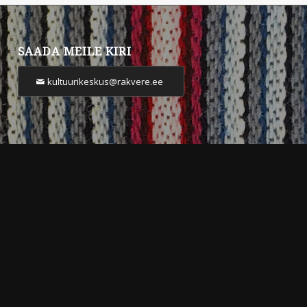
SAADA MEILE KIRI
kultuurikeskus@rakvere.ee