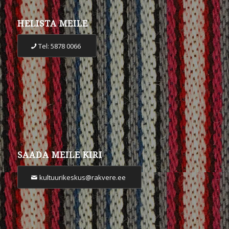
HELISTA MEILE
Tel: 5878 0066
SAADA MEILE KIRI
kultuurikeskus@rakvere.ee