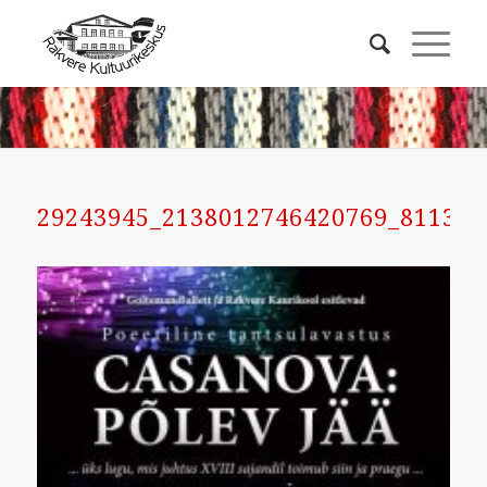
29243945_2138012746420769_811309