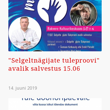
"Selgeltnägijate tuleproovi"
avalik salvestus 15.06
14. juuni 2019