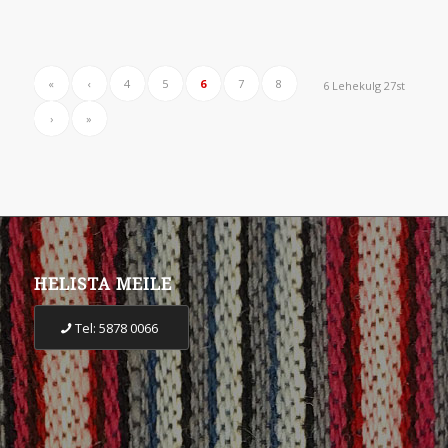
«
‹
4
5
6
7
8
6 Lehekulg 27st
›
»
HELISTA MEILE
Tel: 5878 0066