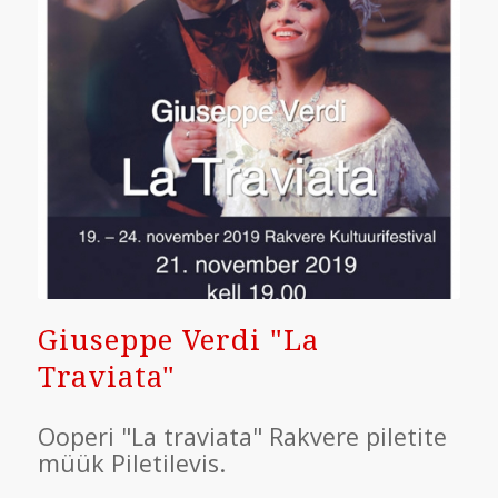
Giuseppe Verdi "La
Traviata"
Ooperi "La traviata" Rakvere piletite
müük Piletilevis.