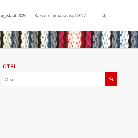
Sügislaat 2026
Rakvere linnapäevad 2027
OTSI