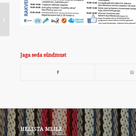
Kodukohvikud 6. – 10.
juuni
Jaga seda sündmust
HELISTA MEILE