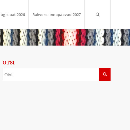
Sügislaat 2026
Rakvere linnapäevad 2027
OTSI