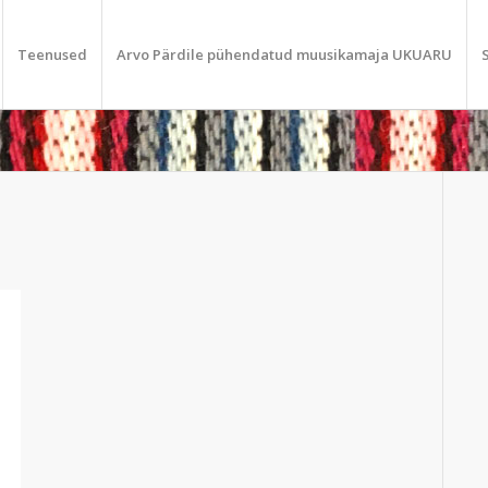
Teenused
Arvo Pärdile pühendatud muusikamaja UKUARU