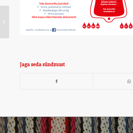
Virumaa
Kammerorkestri
kontsert 13.05
Jaga seda sündmust