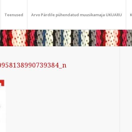
Teenused
Arvo Pärdile pühendatud muusikamaja UKUARU
K
0958138990739384_n