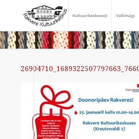
Home
Kultuurikeskusest
Vallimägi
26904710_1689322507797663_766