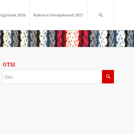
Sügislaat 2026
Rakvere linnapäevad 2027
OTSI