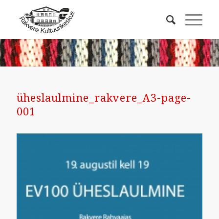
üheslaulmine_rakvere_A3-page-
001