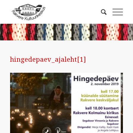
hingedepaev_ajaleht[1]