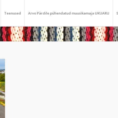
Teenused
Arvo Pärdile pühendatud muusikamaja UKUARU