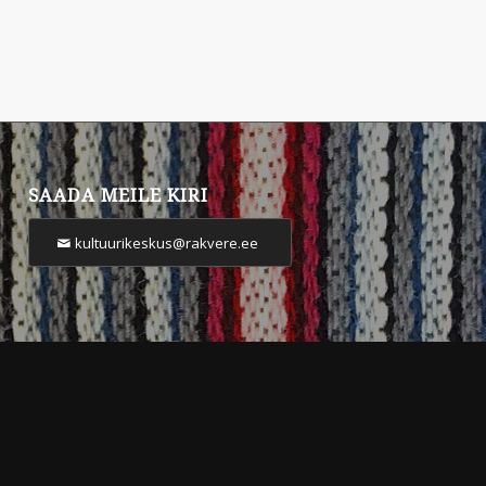
SAADA MEILE KIRI
kultuurikeskus@rakvere.ee