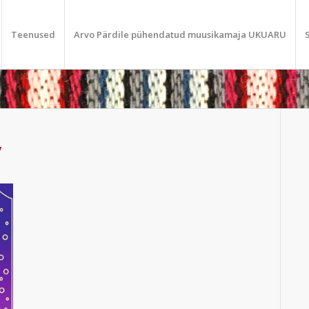
Teenused
Arvo Pärdile pühendatud muusikamaja UKUARU
7