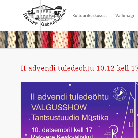
Home
Kultuurikeskusest
Vallimägi
II advendi tuledeõhtu 10.12 kell 1