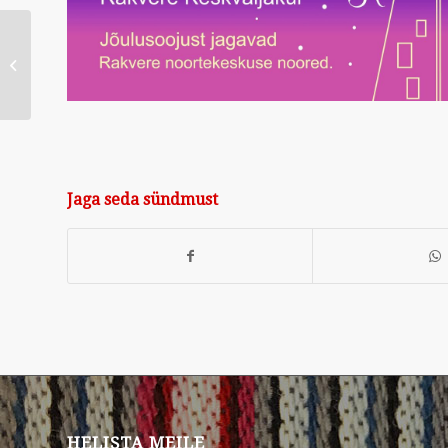
Waldorfkooli jõululaat
9.12
Jaga seda sündmust
HELISTA MEILE