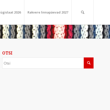
Sügislaat 2026
Rakvere linnapäevad 2027
OTSI