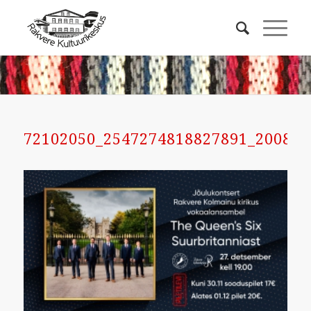
72102050_2547274818827891_200857