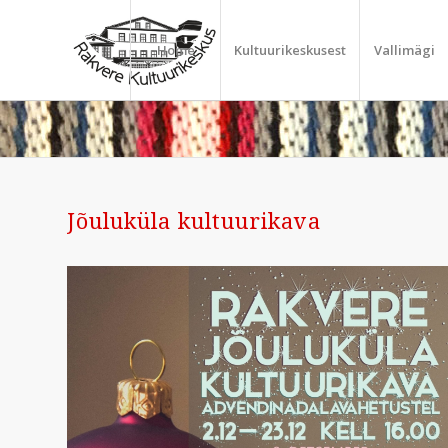
Home
Kultuurikeskusest
Vallimägi
Jõuluküla kultuurikava