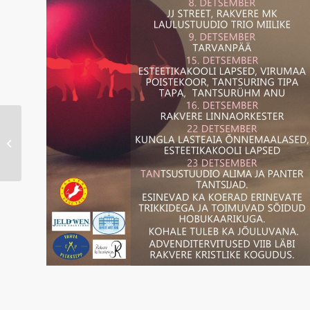
Jaan Sööt ja Andre
Maaker “Armastusfilm”
17.11 Rakveres