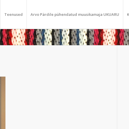
Teenused
Arvo Pärdile pühendatud muusikamaja UKUARU
K