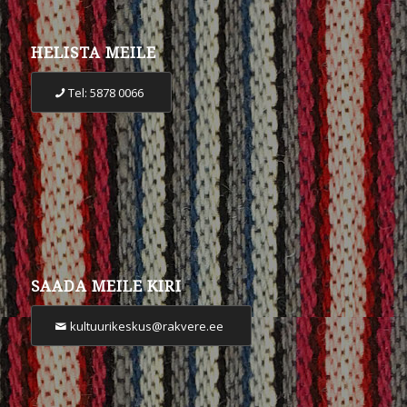
HELISTA MEILE
Tel: 5878 0066
SAADA MEILE KIRI
kultuurikeskus@rakvere.ee