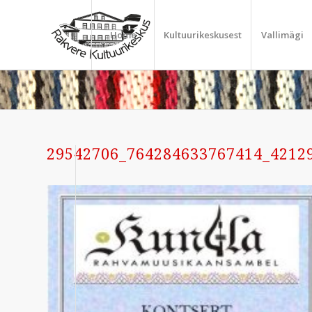
Home
Kultuurikeskusest
Vallimägi
29542706_764284633767414_4212