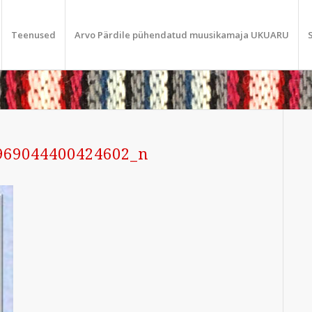
Teenused
Arvo Pärdile pühendatud muusikamaja UKUARU
969044400424602_n