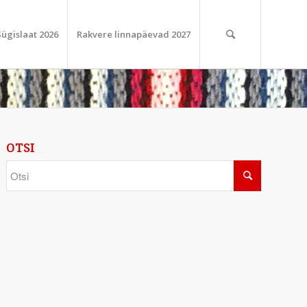
Sügislaat 2026
Rakvere linnapäevad 2027
OTSI