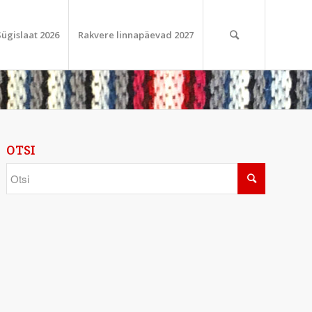
Sügislaat 2026
Rakvere linnapäevad 2027
OTSI