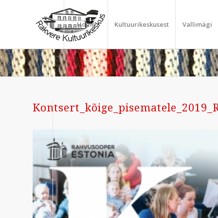
Home
Kultuurikeskusest
Vallimägi
Kontsert_kõige_pisematele_2019