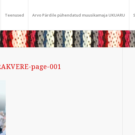
Teenused
Arvo Pärdile pühendatud muusikamaja UKUARU
_RAKVERE-page-001