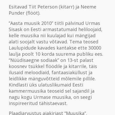
Esitavad Tiit Peterson (kitarr) ja Neeme
Punder (flööt).
‘’Aasta muusik 2010’’ tiitli pälvinud Urmas
Sisask on Eesti armastatumaid heliloojaid,
kelle muusika nii kuulajad kui mängijad
alati soojalt vastu võtavad. Tema teosed
Laulupidude kavades kantakse ette 30000
laulja poolt 10 korda suurema publiku ees.
‘‘Nüüdisaegne sodiaak’’ on 13-st palast
koosnev tsükkel flöödile ja kitarrile, täis
ilusaid meloodiaid, fantaasiaküllust ja
leidlikke mänguvõtteid mõlemile pillile.
Kindlasti üks ulatuslikumaid Eesti
kammermuusika teoseid sel sajandil ja
nagu kogu Urmase muusika, on seegi
inspireeritud tähistaevast.
Plaadiarvustus ajakirjast ‘‘Muusika’’.