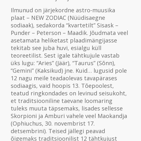
Ilmunud on järjekordne astro-muusika
plaat – NEW ZODIAC (Nüüdisaegne
sodiaak), sedakorda “kvartetilt” Sisask –
Punder – Peterson – Maadik. Jõudmata veel
asetamata heliketast plaadimängijasse
tekitab see juba huvi, esialgu küll
teoreetilist. Sest igale tähtkujule vastab
üks lugu: “Aries” (Jäär), “Taurus” (Sõnn),
“Gemini” (Kaksikud) jne. Kuid… lugusid pole
12 nagu meile teadaolevas tavapärases
sodiaagis, vaid hoopis 13. Tõepoolest,
teatud ringkondades on levinud seisukoht,
et traditsiooniline taevane loomaring
tuleks muuta täpsemaks, lisades sellesse
Skorpioni ja Amburi vahele veel Maokandja
(Ophiuchus, 30. novembrist 17.
detsembrini). Teised jällegi peavad
õigemaks traditsioonilist 12 tähtkujust