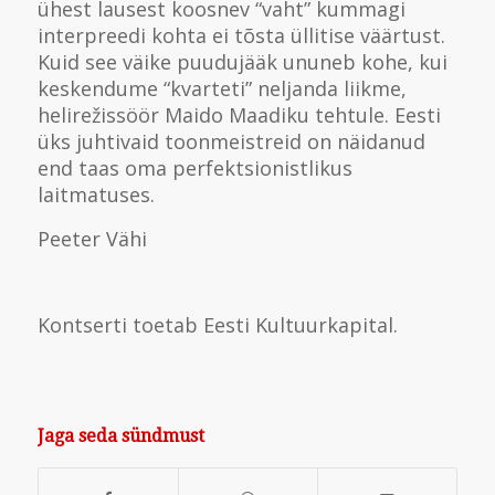
ühest lausest koosnev “vaht” kummagi
interpreedi kohta ei tõsta üllitise väärtust.
Kuid see väike puudujääk ununeb kohe, kui
keskendume “kvarteti” neljanda liikme,
helirežissöör Maido Maadiku tehtule. Eesti
üks juhtivaid toonmeistreid on näidanud
end taas oma perfektsionistlikus
laitmatuses.
Peeter Vähi
Kontserti toetab Eesti Kultuurkapital.
Jaga seda sündmust