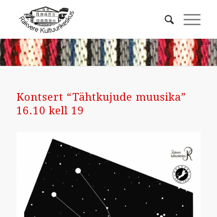
Kontsert “Tähtkujude muusika”
16.10 kell 19