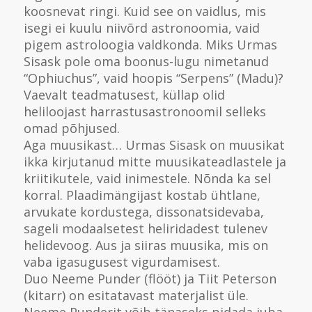
koosnevat ringi. Kuid see on vaidlus, mis
isegi ei kuulu niivõrd astronoomia, vaid
pigem astroloogia valdkonda. Miks Urmas
Sisask pole oma boonus-lugu nimetanud
“Ophiuchus”, vaid hoopis “Serpens” (Madu)?
Vaevalt teadmatusest, küllap olid
heliloojast harrastusastronoomil selleks
omad põhjused.
Aga muusikast… Urmas Sisask on muusikat
ikka kirjutanud mitte muusikateadlastele ja
kriitikutele, vaid inimestele. Nõnda ka sel
korral. Plaadimängijast kostab ühtlane,
arvukate kordustega, dissonatsidevaba,
sageli modaalsetest heliridadest tulenev
helidevoog. Aus ja siiras muusika, mis on
vaba igasugusest vigurdamisest.
Duo Neeme Punder (flööt) ja Tiit Peterson
(kitarr) on esitatavast materjalist üle.