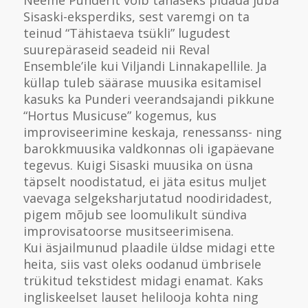
Neeme Punderit võib tänaseks pidada juba
Sisaski-eksperdiks, sest varemgi on ta
teinud “Tähistaeva tsükli” lugudest
suurepäraseid seadeid nii Reval
Ensemble’ile kui Viljandi Linnakapellile. Ja
küllap tuleb säärase muusika esitamisel
kasuks ka Punderi veerandsajandi pikkune
“Hortus Musicuse” kogemus, kus
improviseerimine keskaja, renessanss- ning
barokkmuusika valdkonnas oli igapäevane
tegevus. Kuigi Sisaski muusika on üsna
täpselt noodistatud, ei jäta esitus muljet
vaevaga selgeksharjutatud noodiridadest,
pigem mõjub see loomulikult sündiva
improvisatoorse musitseerimisena.
Kui äsjailmunud plaadile üldse midagi ette
heita, siis vast oleks oodanud ümbrisele
trükitud tekstidest midagi enamat. Kaks
ingliskeelset lauset helilooja kohta ning