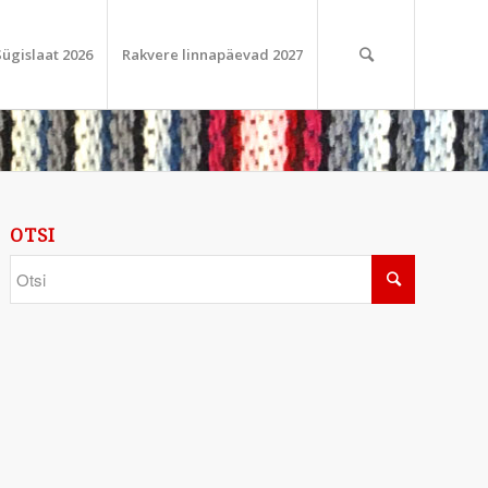
Sügislaat 2026
Rakvere linnapäevad 2027
OTSI