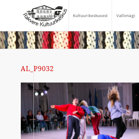
Home
Kultuurikeskusest
Vallimägi
AL_P9032