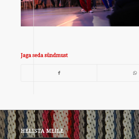
Jaga seda sündmust
HELISTA MEILE