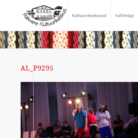
Home
Kultuurikeskusest
Vallimägi
AL_P9295