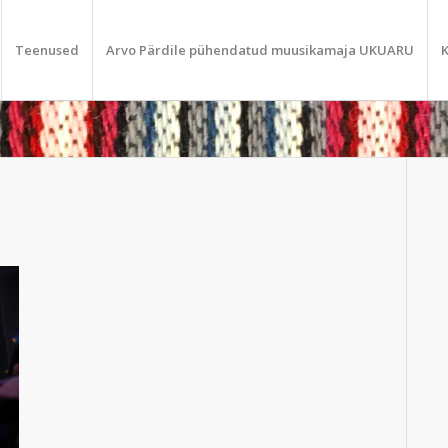
Teenused
Arvo Pärdile pühendatud muusikamaja UKUARU
K