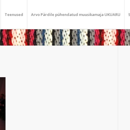
Teenused
Arvo Pärdile pühendatud muusikamaja UKUARU