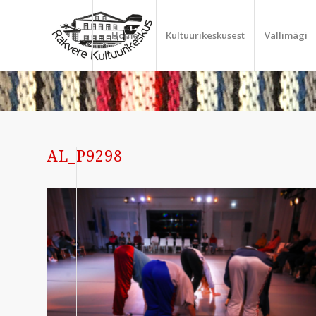
Home
Kultuurikeskusest
Vallimägi
AL_P9298