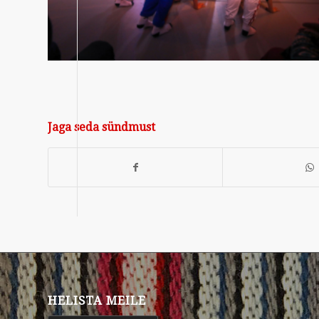
Jaga seda sündmust
HELISTA MEILE