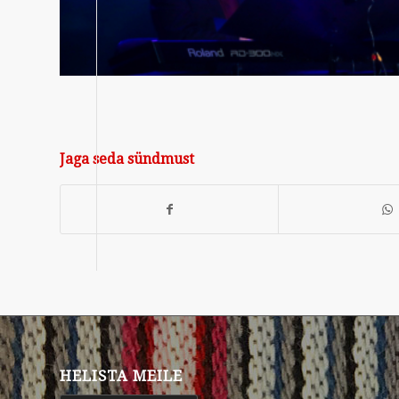
Jaga seda sündmust
HELISTA MEILE