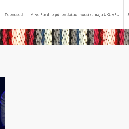
Teenused
Arvo Pärdile pühendatud muusikamaja UKUARU