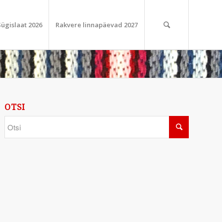
Sügislaat 2026
Rakvere linnapäevad 2027
OTSI