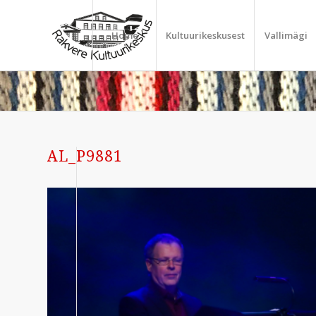
Home
Kultuurikeskusest
Vallimägi
AL_P9881