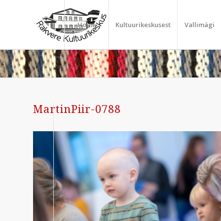
Home
Kultuurikeskusest
Vallimägi
MartinPiir-0788