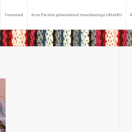
Teenused
Arvo Pärdile pühendatud muusikamaja UKUARU
K