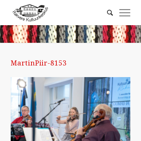
MartinPiir-8153