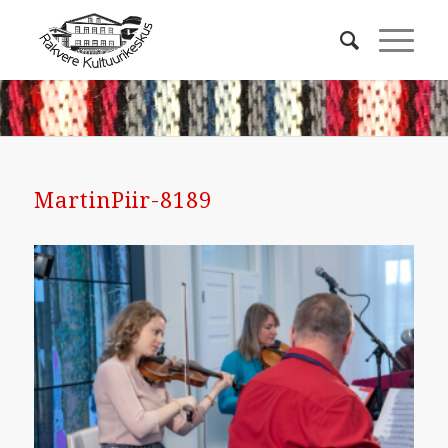
MartinPiir-8189