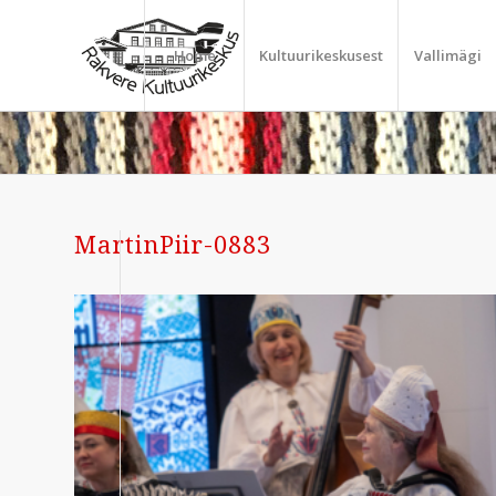
Home
Kultuurikeskusest
Vallimägi
MartinPiir-0883