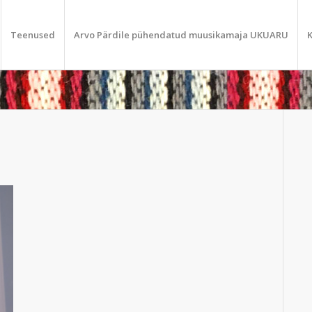
Teenused
Arvo Pärdile pühendatud muusikamaja UKUARU
K