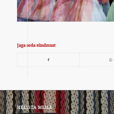
Jaga seda sündmust
HELISTA MEILE