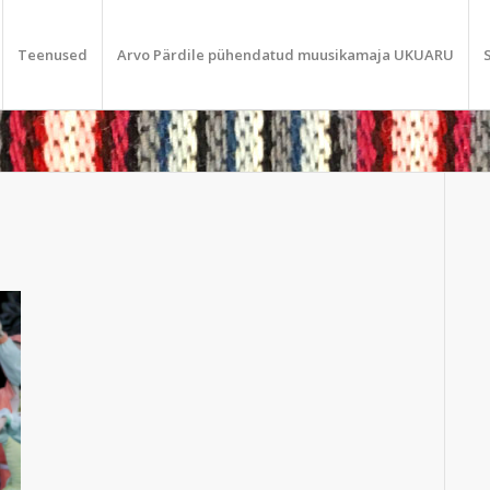
Teenused
Arvo Pärdile pühendatud muusikamaja UKUARU