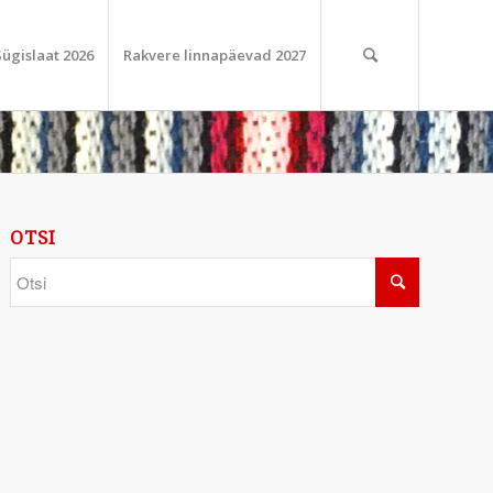
Sügislaat 2026
Rakvere linnapäevad 2027
OTSI