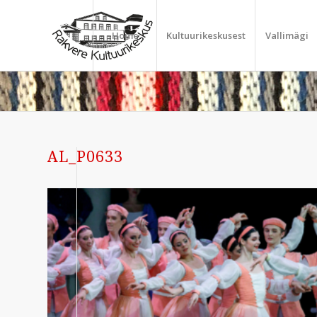
Home
Kultuurikeskusest
Vallimägi
AL_P0633