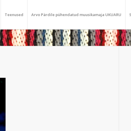
Teenused
Arvo Pärdile pühendatud muusikamaja UKUARU