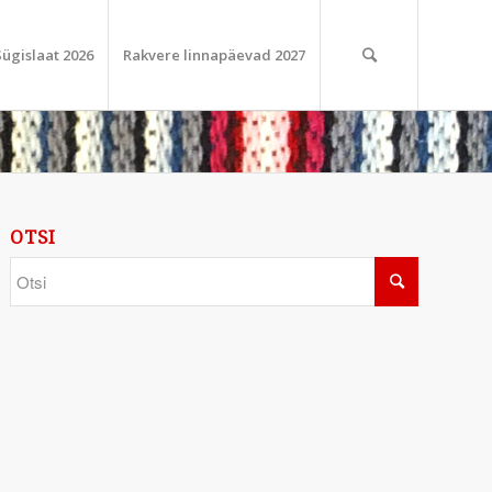
Sügislaat 2026
Rakvere linnapäevad 2027
OTSI