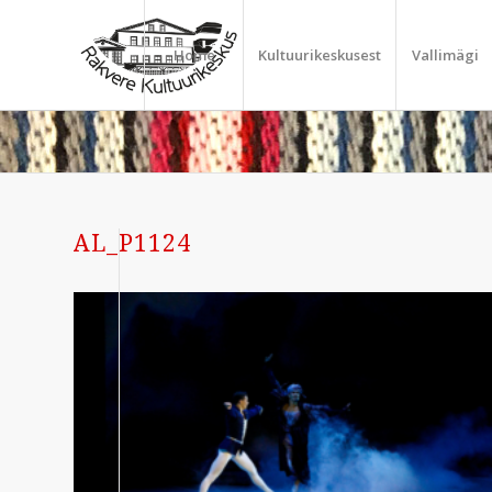
Home
Kultuurikeskusest
Vallimägi
AL_P1124