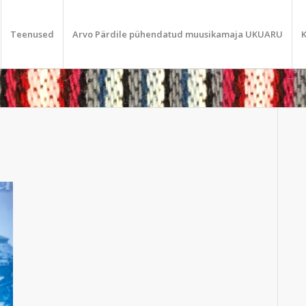
Teenused
Arvo Pärdile pühendatud muusikamaja UKUARU
K