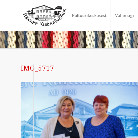
Home
Kultuurikeskusest
Vallimägi
IMG_5717