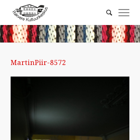
MartinPiir-8572