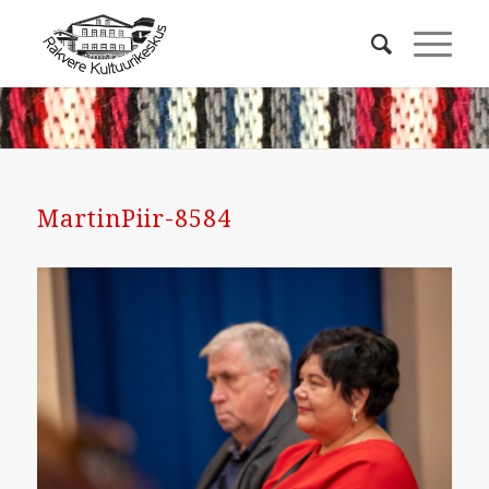
MartinPiir-8584