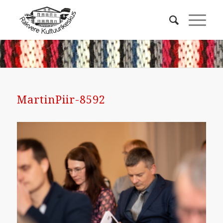
MartinPiir-8592