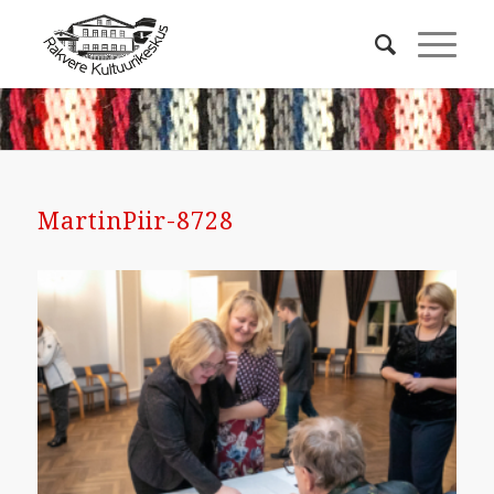
MartinPiir-8728