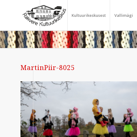
Home
Kultuurikeskusest
Vallimägi
MartinPiir-8025