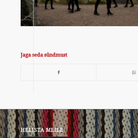
Jaga seda sündmust
HELISTA MEILE