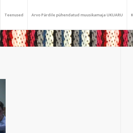
Teenused
Arvo Pärdile pühendatud muusikamaja UKUARU
K