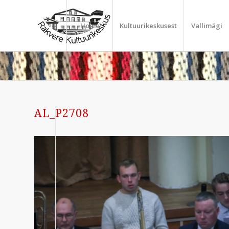
Home
Kultuurikeskusest
Vallimägi
AL_P2708