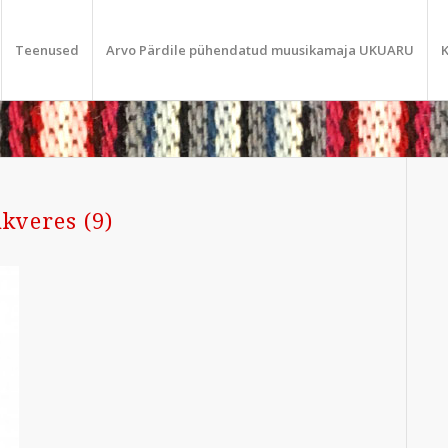
Teenused
Arvo Pärdile pühendatud muusikamaja UKUARU
K
kveres (9)