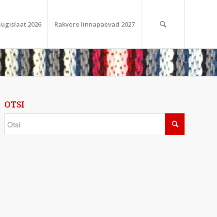
Sügislaat 2026
Rakvere linnapäevad 2027
OTSI