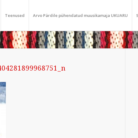
Teenused
Arvo Pärdile pühendatud muusikamaja UKUARU
404281899968751_n