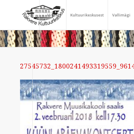
Home
Kultuurikeskusest
Vallimägi
27545732_1800241493319559_961