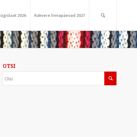
Sügislaat 2026
Rakvere linnapäevad 2027
OTSI