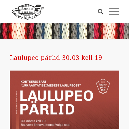
Laulupeo pärlid 30.03 kell 19