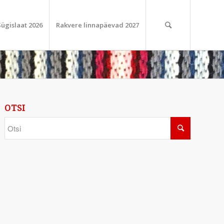
Sügislaat 2026
Rakvere linnapäevad 2027
OTSI