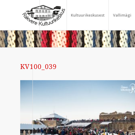
Home
Kultuurikeskusest
Vallimägi
KV100_039