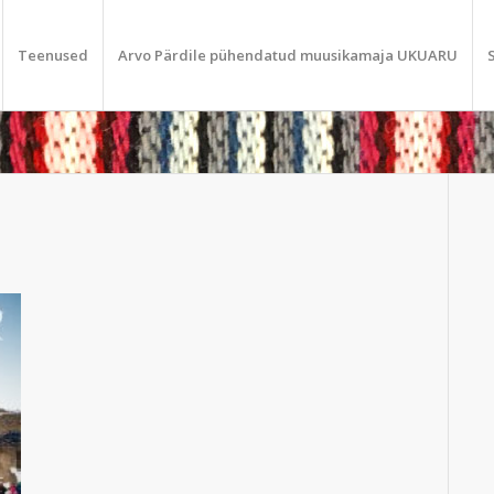
Teenused
Arvo Pärdile pühendatud muusikamaja UKUARU