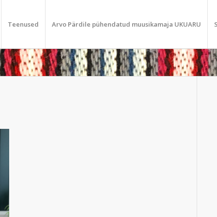
Teenused
Arvo Pärdile pühendatud muusikamaja UKUARU