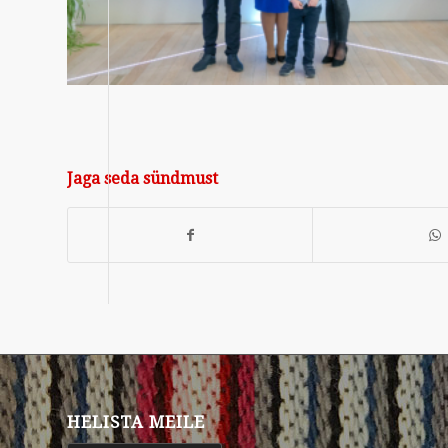
Jaga seda sündmust
HELISTA MEILE