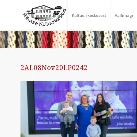
Home
Kultuurikeskusest
Vallimägi
2AL08Nov20LP0242