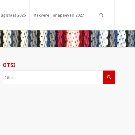
Sügislaat 2026
Rakvere linnapäevad 2027
OTSI