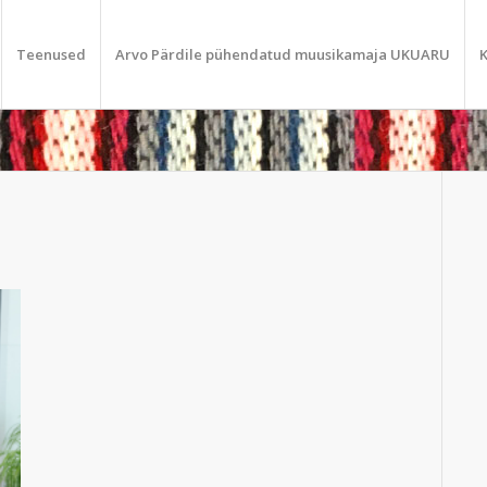
Teenused
Arvo Pärdile pühendatud muusikamaja UKUARU
K