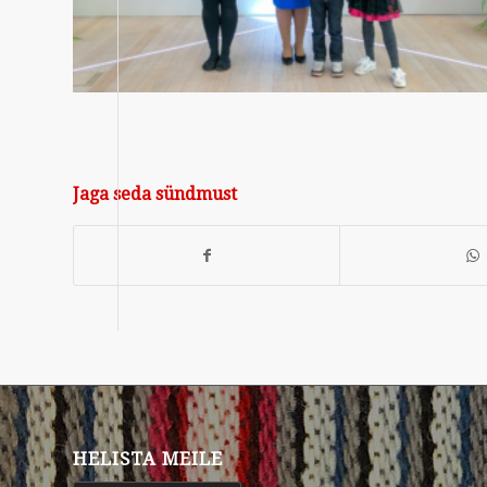
Jaga seda sündmust
HELISTA MEILE