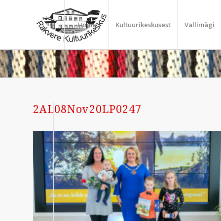
Home
Kultuurikeskusest
Vallimägi
2AL08Nov20LP0247